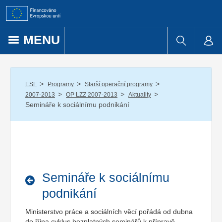
Přejít k obsahu
MENU
/
/
/
ESF
Programy
Starší operační programy
/
/
/
2007-2013
OP LZZ 2007-2013
Aktuality
Semináře k sociálnímu podnikání
Semináře k sociálnímu
podnikání
Ministerstvo práce a sociálních věcí pořádá od dubna
do října cyklus bezplatných seminářů k přípravě