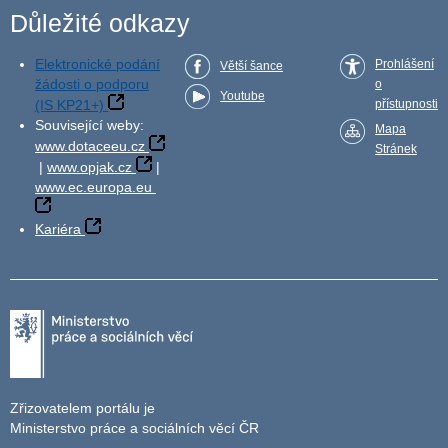
Důležité odkazy
Elektronické podání
Prohlášení
Větší šance
žádosti o podporu
o
Youtube
(IS KP21+)
přístupnosti
Související weby:
Mapa
www.dotaceeu.cz
Stránek
|
www.opjak.cz
|
www.ec.europa.eu
Kariéra
Zřizovatelem portálu je
Ministerstvo práce a sociálních věcí ČR