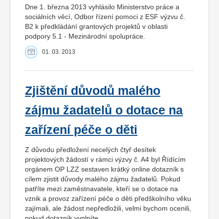
Dne 1. března 2013 vyhlásilo Ministerstvo práce a
sociálních věcí, Odbor řízení pomoci z ESF výzvu č.
B2 k předkládání grantových projektů v oblasti
podpory 5.1 - Mezinárodní spolupráce.
01. 03. 2013
Zjištění důvodů malého
zájmu žadatelů o dotace na
zařízení péče o děti
Z důvodu předložení necelých čtyř desítek
projektových žádostí v rámci výzvy č. A4 byl Řídícím
orgánem OP LZZ sestaven krátký online dotazník s
cílem zjistit důvody malého zájmu žadatelů. Pokud
patříte mezi zaměstnavatele, kteří se o dotace na
vznik a provoz zařízení péče o děti předškolního věku
zajímali, ale žádost nepředložili, velmi bychom ocenili,
pokud dotazník vyplníte.