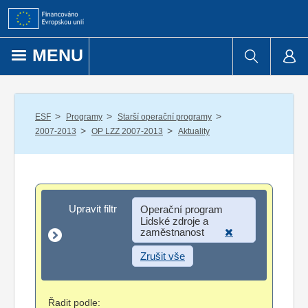
Přejít k obsahu
MENU
/
/
/
ESF
Programy
Starší operační programy
/
/
2007-2013
OP LZZ 2007-2013
Aktuality
Upravit filtr
Upravit filtr
Operační program
Lidské zdroje a
zaměstnanost
Zrušit vše
Řadit podle: