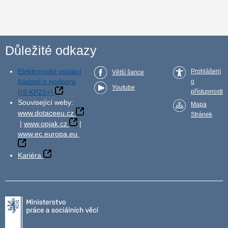
Důležité odkazy
Elektronické podání
Prohlášení
Větší šance
žádosti o podporu
o
Youtube
(IS KP21+)
přístupnosti
Související weby:
Mapa
www.dotaceeu.cz
Stránek
|
www.opjak.cz
|
www.ec.europa.eu
Kariéra