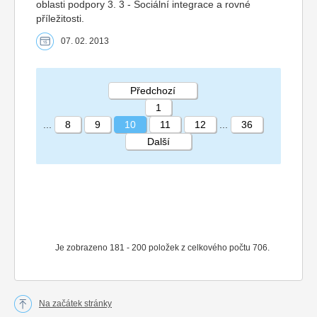
oblasti podpory 3. 3 - Sociální integrace a rovné
příležitosti.
07. 02. 2013
Předchozí
1
...
8
9
10
11
12
...
36
Další
STRÁNKA 10 36
Je zobrazeno 181 - 200 položek z celkového počtu 706.
Na začátek stránky