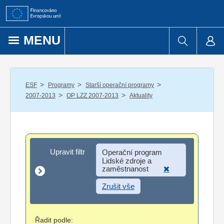
Přejít k obsahu
MENU
/
/
/
ESF
Programy
Starší operační programy
/
/
2007-2013
OP LZZ 2007-2013
Aktuality
Upravit filtr
Upravit filtr
Operační program
Lidské zdroje a
zaměstnanost
Zrušit vše
Řadit podle: