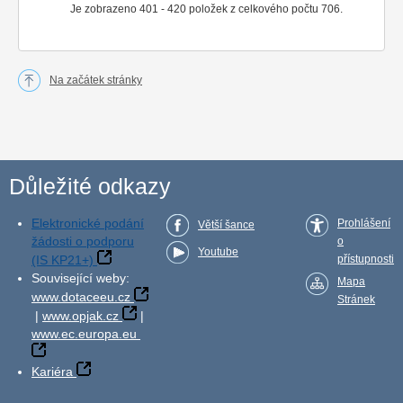
Je zobrazeno 401 - 420 položek z celkového počtu 706.
Na začátek stránky
Důležité odkazy
Elektronické podání
Prohlášení
Větší šance
žádosti o podporu
o
Youtube
(IS KP21+)
přístupnosti
Související weby:
Mapa
www.dotaceeu.cz
Stránek
|
www.opjak.cz
|
www.ec.europa.eu
Kariéra