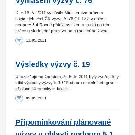
Vyhlášení výzvy č. 76
Dne 16. 5. 2011 vyhlásilo Ministerstvo práce a
sociálních věcí ČR výzvu č. 76 OP LZZ v oblasti
podpory 3.4 Rovné příležitosti žen a mužů na trhu
práce a slaďování pracovního a rodinného života.
13. 05. 2011
Výsledky výzvy č. 19
Upozorňujeme žadatele, že 5. 5. 2011 byly zveřejněny
dílčí výsledky výzvy č. 19 "Podpora sociální integrace
příslušníků romských lokalit".
05. 05. 2011
Připomínkování plánované
výzvy v oblasti podpory 5.1