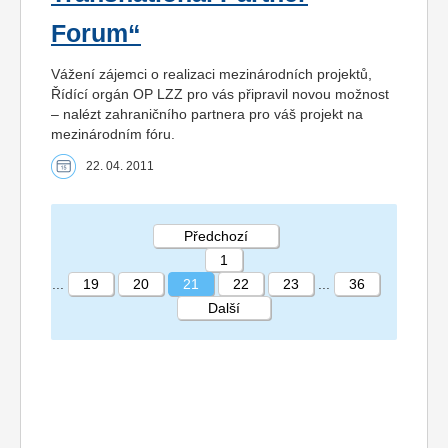
Forum“
Vážení zájemci o realizaci mezinárodních projektů,
Řídící orgán OP LZZ pro vás připravil novou možnost
– nalézt zahraničního partnera pro váš projekt na
mezinárodním fóru.
22. 04. 2011
Předchozí
1
...
19
20
21
22
23
...
36
Další
STRÁNKA 21 36