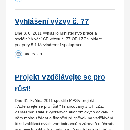
Vyhlášení výzvy č. 77
Dne 8. 6. 2011 vyhlásilo Ministerstvo práce a
sociálních věcí ČR výzvu č. 77 OP LZZ v oblasti
podpory 5.1 Mezinárodní spolupráce.
08. 06. 2011
Projekt Vzdělávejte se pro
růst!
Dne 31. května 2011 spustilo MPSV projekt
„Vzdělávejte se pro růst!“ financovaný z OP LZZ.
Zaměstnavatelé z vybraných ekonomických odvětví v
něm mohou žádat o finanční příspěvek na vzdělávání
či rekvalifikaci svých zaměstnanců a zároveň o úhradu
mzdových nákladů zaměstnanců po dobu jejich účasti