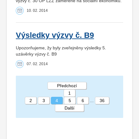
výzvy č. 30 OP LZZ zaměřené na sociální ekonomiku.
10. 02. 2014
Výsledky výzvy č. B9
Upozorňujeme, žy byly zveřejněny výsledky 5.
uzávěrky výzvy č. B9
07. 02. 2014
Předchozí
1
2
3
4
5
6
...
36
Další
STRÁNKA 4 36