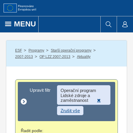
Přejít k obsahu
MENU
/
/
/
ESF
Programy
Starší operační programy
/
/
2007-2013
OP LZZ 2007-2013
Aktuality
Upravit filtr
Upravit filtr
Operační program
Lidské zdroje a
zaměstnanost
Zrušit vše
Řadit podle: