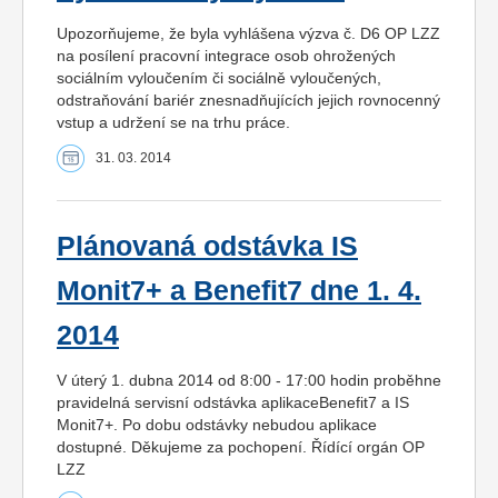
Upozorňujeme, že byla vyhlášena výzva č. D6 OP LZZ
na posílení pracovní integrace osob ohrožených
sociálním vyloučením či sociálně vyloučených,
odstraňování bariér znesnadňujících jejich rovnocenný
vstup a udržení se na trhu práce.
31. 03. 2014
Plánovaná odstávka IS
Monit7+ a Benefit7 dne 1. 4.
2014
V úterý 1. dubna 2014 od 8:00 - 17:00 hodin proběhne
pravidelná servisní odstávka aplikaceBenefit7 a IS
Monit7+. Po dobu odstávky nebudou aplikace
dostupné. Děkujeme za pochopení. Řídící orgán OP
LZZ