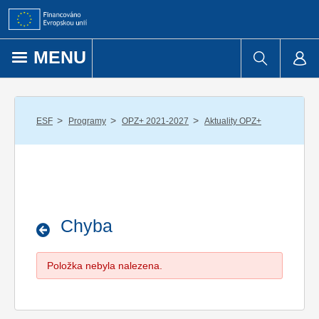
Přejít k obsahu
MENU
/
/
/
ESF
Programy
OPZ+ 2021-2027
Aktuality OPZ+
Chyba
Položka nebyla nalezena.