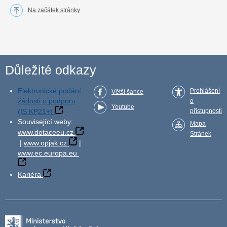
Na začátek stránky
Důležité odkazy
Elektronické podání
Prohlášení
Větší šance
žádosti o podporu
o
Youtube
(IS KP21+)
přístupnosti
Související weby:
Mapa
www.dotaceeu.cz
Stránek
|
www.opjak.cz
|
www.ec.europa.eu
Kariéra