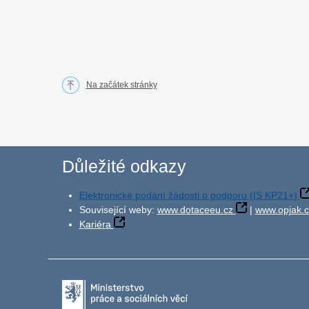
Na začátek stránky
Důležité odkazy
Elektronické podání žádosti o podporu (IS KP21+)
Související weby:
www.dotaceeu.cz
|
www.opjak.c
Kariéra