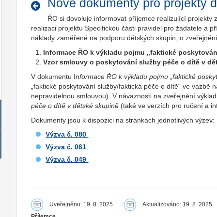
Nové dokumenty pro projekty d
ŘO si dovoluje informovat příjemce realizující projekty 
realizaci projektu Specifickou části pravidel pro žadatele a
náklady zaměřené na podporu dětských skupin, o zveřejnění
Informace ŘO k výkladu pojmu „faktické poskytování
Vzor smlouvy o poskytování služby péče o dítě v dět
V dokumentu I
nformace ŘO k výkladu pojmu „faktické poskyt
„faktické poskytování služby/faktická péče o dítě“ ve vazbě n
nepravidelnou smlouvou). V návaznosti na zveřejnění výkla
péče o dítě v dětské skupině
(také ve verzích pro ručení a int
Dokumenty jsou k dispozici na stránkách jednotlivých výzev:
Výzva č. 080
Výzva č. 061
Výzva č. 049
Uveřejněno: 19. 8. 2025
Aktualizováno: 19. 8. 2025
Příjemce