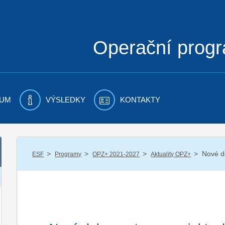
Operační prog
UM
VÝSLEDKY
KONTAKTY
/
/
/
/
Nové d
ESF
Programy
OPZ+ 2021-2027
Aktuality OPZ+