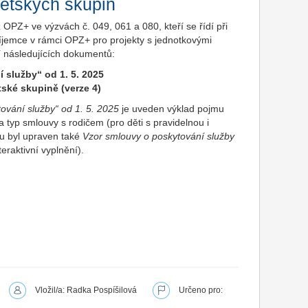
ětských skupin
z OPZ+ ve výzvách č. 049, 061 a 080, kteří se řídí při
 příjemce v rámci OPZ+ pro projekty s jednotkovými
 následujících dokumentů:
 služby“ od 1. 5. 2025
ské skupině (verze 4)
ování služby“ od 1. 5. 2025
je uveden výklad pojmu
a typ smlouvy s rodičem (pro děti s pravidelnou i
du byl upraven také
Vzor smlouvy o poskytování služby
eraktivní vyplnění).
Vložil/a: Radka Pospíšilová
Určeno pro: