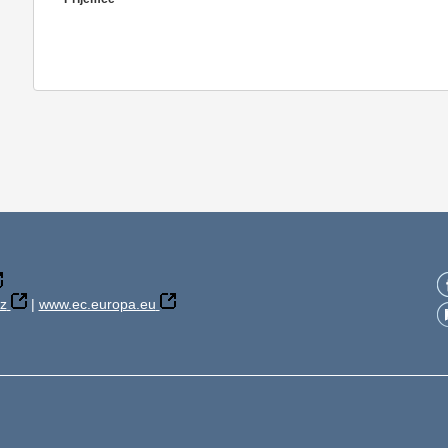
z
|
www.ec.europa.eu