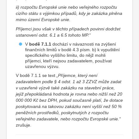
ii) rozpočtu Evropské unie nebo veřejného rozpočtu
cizího státu s výjimkou případů, kdy je zakázka plněna
mimo území Evropské unie.
Příjemci jsou však v těchto případech povinni dodržet
ustanovení odst. 6.1 a 6.5 tohoto MP.“
V
bodě 7.1.1
dochází v návaznosti na zvýšení
finančních limitů v bodě 4.3 písm. b) k vypuštění
specifického vyššího limitu, do nějž mohli
příjemci, kteří nejsou zadavatelem, používat
uzavřenou výzvu.
V bodě 7.1.1 se text
„Příjemce, který není
zadavatelem podle § 4 odst. 1 až 3 ZZVZ může zadat
v uzavřené výzvě také zakázku na stavební práce,
jejíž přepokládaná hodnota je rovna nebo nižší než 20
000 000 Kč bez DPH, pokud současně platí, že dotace
poskytovaná na takovou zakázku není vyšší než 50 %
peněžních prostředků, poskytnutých z rozpočtu
veřejného zadavatele, nebo rozpočtu Evropské unie.“
zrušuje.