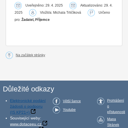
Uveřejněno: 29. 4. 2025
Aktualizováno: 29. 4.
2025
Vložil/a: Michala Trličíková
Určeno
pro:
Žadatel, Příjemce
Na začátek stránky
Důležité odkazy
Elektronické podání
Prohlášení
Větší šance
žádosti o podporu
o
Youtube
(IS KP21+)
přístupnosti
Související weby:
Mapa
www.dotaceeu.cz
Stránek