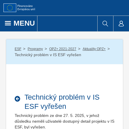
Přejít k obsahu
MENU
/
/
/
/
ESF
Programy
OPZ+ 2021-2027
Aktuality OPZ+
Technický problém v IS ESF vyřešen
Technický problém v IS
ESF vyřešen
Technický problém ze dne 27. 5. 2025, v jehož
důsledku neměli uživatelé dostupný detail projektu v IS
ESF, byl vyřešen.