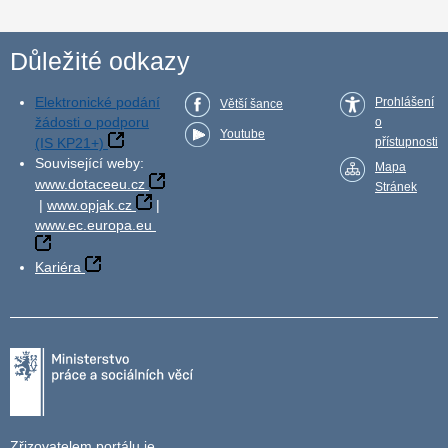
Důležité odkazy
Elektronické podání
Prohlášení
Větší šance
žádosti o podporu
o
Youtube
(IS KP21+)
přístupnosti
Související weby:
Mapa
www.dotaceeu.cz
Stránek
|
www.opjak.cz
|
www.ec.europa.eu
Kariéra
Zřizovatelem portálu je