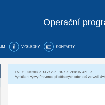
Operační prog
UM
VÝSLEDKY
KONTAKTY
/
/
/
/
ESF
Programy
OPZ+ 2021-2027
Aktuality OPZ+
Vyhlášení výzvy Prevence předčasných odchodů ze vzdělává