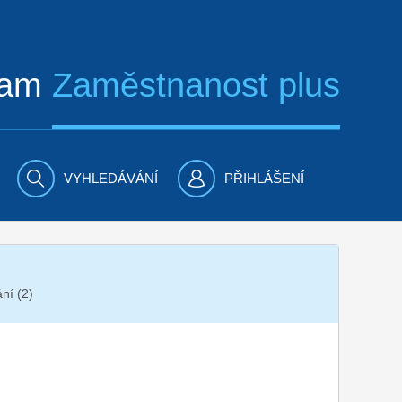
ram
Zaměstnanost plus
VYHLEDÁVÁNÍ
PŘIHLÁŠENÍ
ní (2)