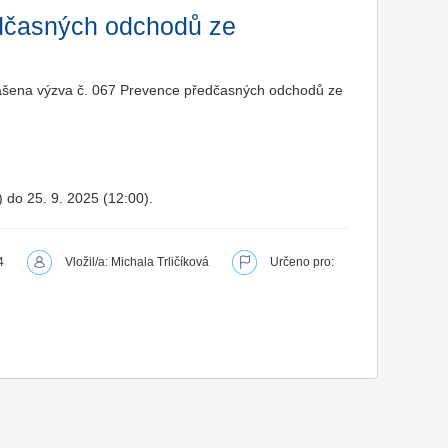
dčasných odchodů ze
hlášena výzva č. 067 Prevence předčasných odchodů ze
) do 25. 9. 2025 (12:00).
4
Vložil/a: Michala Trličíková
Určeno pro: