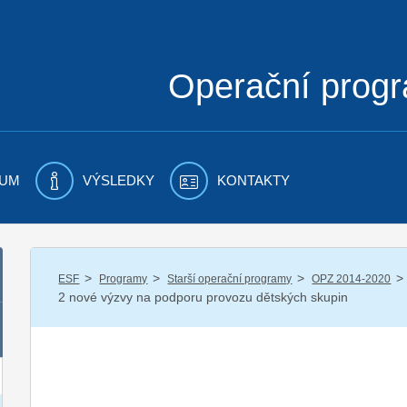
Operační prog
UM
VÝSLEDKY
KONTAKTY
/
/
/
/
ESF
Programy
Starší operační programy
OPZ 2014-2020
2 nové výzvy na podporu provozu dětských skupin