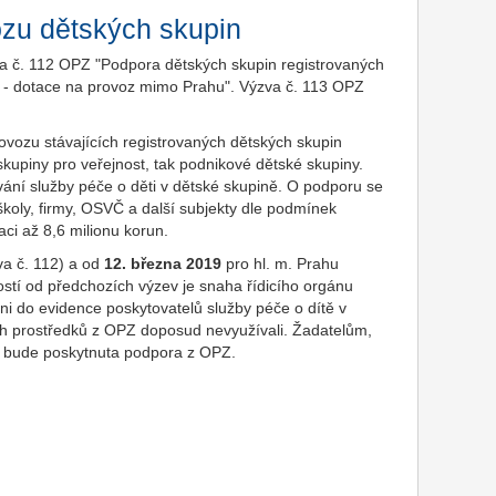
ozu dětských skupin
a č. 112 OPZ "Podpora dětských skupin registrovaných
ně - dotace na provoz mimo Prahu". Výzva č. 113 OPZ
vozu stávajících registrovaných dětských skupin
skupiny pro veřejnost, tak podnikové dětské skupiny.
ání služby péče o děti v dětské skupině. O podporu se
koly, firmy, OSVČ a další subjekty dle podmínek
ci až 8,6 milionu korun.
a č. 112) a od
12. března 2019
pro hl. m. Prahu
ostí od předchozích výzev je snaha řídicího orgánu
áni do evidence poskytovatelů služby péče o dítě v
ích prostředků z OPZ doposud nevyužívali. Žadatelům,
stí, bude poskytnuta podpora z OPZ.