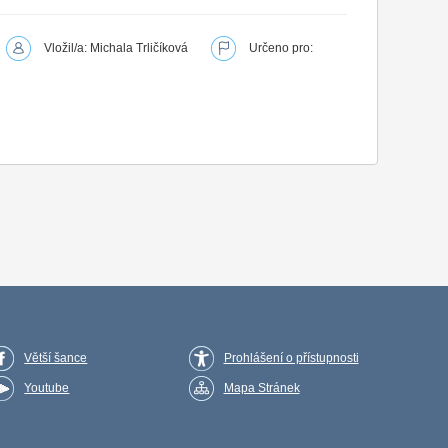
Vložil/a: Michala Trličíková
Určeno pro:
Větší šance
Prohlášení o přístupnosti
Youtube
Mapa Stránek