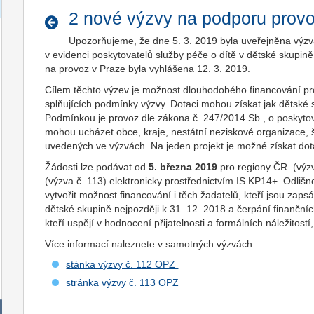
2 nové výzvy na podporu prov
Upozorňujeme, že dne 5. 3. 2019 byla uveřejněna výzv
v evidenci poskytovatelů služby péče o dítě v dětské skupi
na provoz v Praze byla vyhlášena 12. 3. 2019.
Cílem těchto výzev je možnost dlouhodobého financování pro
splňujících podmínky výzvy. Dotaci mohou získat jak dětské 
Podmínkou je provoz dle zákona č. 247/2014 Sb., o poskytov
mohou ucházet obce, kraje, nestátní neziskové organizace, š
uvedených ve výzvách. Na jeden projekt je možné získat dota
Žádosti lze podávat od
5. března 2019
pro regiony ČR (výzv
(výzva č. 113) elektronicky prostřednictvím IS KP14+. Odlišn
vytvořit možnost financování i těch žadatelů, kteří jsou zaps
dětské skupině nejpozději k 31. 12. 2018 a čerpání finančn
kteří uspějí v hodnocení přijatelnosti a formálních náležito
Více informací naleznete v samotných výzvách:
stánka výzvy č. 112 OPZ
stránka výzvy č. 113 OPZ