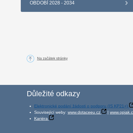
OBDOBÍ 2028 - 2034
Na začátek stránky
Důležité odkazy
Elektronické podání žádosti o podporu (IS KP21+)
Související weby:
www.dotaceeu.cz
|
www.opjak.c
Kariéra