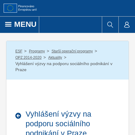
Přejít k obsahu
MENU
/
/
/
ESF
Programy
Starší operační programy
/
/
OPZ 2014-2020
Aktuality
Vyhlášení výzvy na podporu sociálního podnikání v
Praze
Vyhlášení výzvy na
podporu sociálního
podnikání v Praze