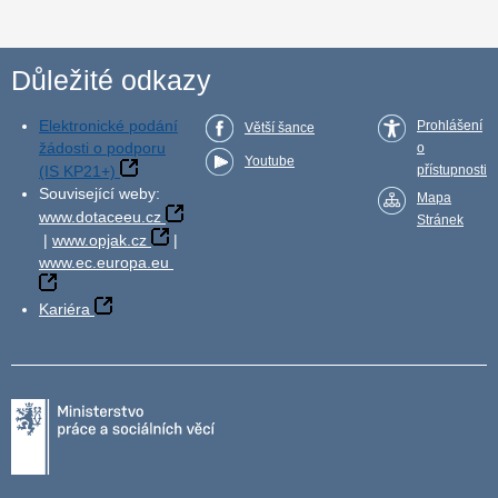
Důležité odkazy
Elektronické podání
Prohlášení
Větší šance
žádosti o podporu
o
Youtube
(IS KP21+)
přístupnosti
Související weby:
Mapa
www.dotaceeu.cz
Stránek
|
www.opjak.cz
|
www.ec.europa.eu
Kariéra