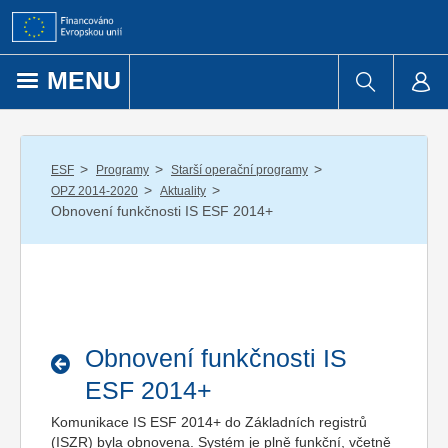
Přejít k obsahu
MENU
/
/
/
ESF
Programy
Starší operační programy
/
/
OPZ 2014-2020
Aktuality
Obnovení funkčnosti IS ESF 2014+
Obnovení funkčnosti IS
ESF 2014+
Komunikace IS ESF 2014+ do Základních registrů
(ISZR) byla obnovena. Systém je plně funkční, včetně