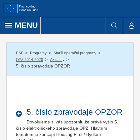
Přejít k obsahu
MENU
/
/
/
ESF
Programy
Starší operační programy
/
/
OPZ 2014-2020
Aktuality
5. číslo zpravodaje OPZOR
5. číslo zpravodaje OPZOR
Dovolujeme si vás upozornit, že právě vyšlo 5.
číslo elektronického zpravodaje OPZ. Hlavním
tématem je koncept Housing First / Bydlení