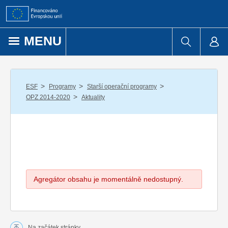
Přejít k obsahu
MENU
/
/
/
ESF
Programy
Starší operační programy
/
OPZ 2014-2020
Aktuality
Agregátor obsahu je momentálně nedostupný.
Na začátek stránky