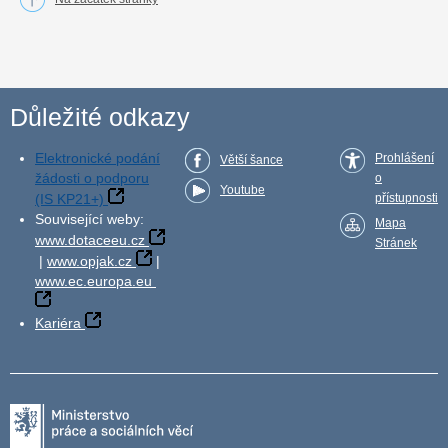
Důležité odkazy
Elektronické podání
Prohlášení
Větší šance
žádosti o podporu
o
Youtube
(IS KP21+)
přístupnosti
Související weby:
Mapa
www.dotaceeu.cz
Stránek
|
www.opjak.cz
|
www.ec.europa.eu
Kariéra