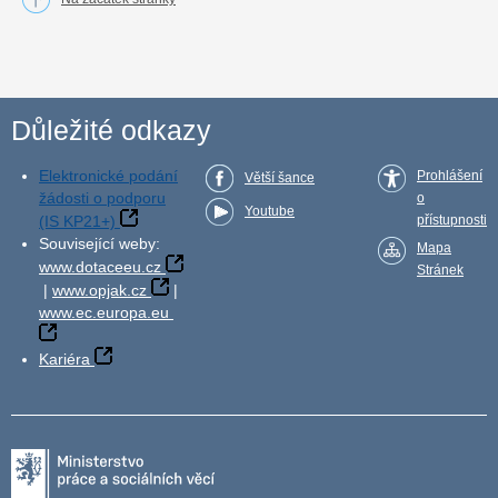
Důležité odkazy
Elektronické podání
Prohlášení
Větší šance
žádosti o podporu
o
Youtube
(IS KP21+)
přístupnosti
Související weby:
Mapa
www.dotaceeu.cz
Stránek
|
www.opjak.cz
|
www.ec.europa.eu
Kariéra