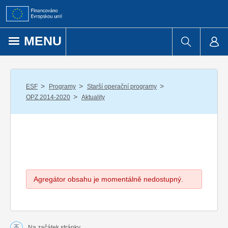
Přejít k obsahu
MENU
/
/
/
ESF
Programy
Starší operační programy
/
OPZ 2014-2020
Aktuality
Agregátor obsahu je momentálně nedostupný.
Na začátek stránky