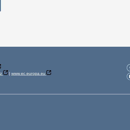
z
|
www.ec.europa.eu