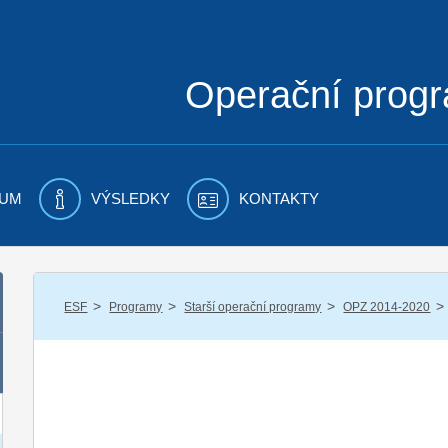
Operační prog
UM
VÝSLEDKY
KONTAKTY
/
/
/
/
ESF
Programy
Starší operační programy
OPZ 2014-2020