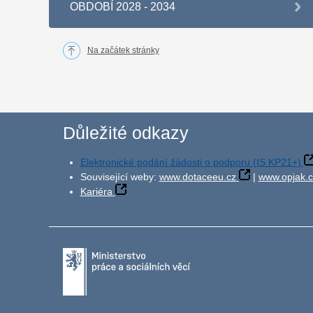
OBDOBÍ 2028 - 2034
Na začátek stránky
Důležité odkazy
Elektronické podání žádosti o podporu (IS KP21+)
Související weby:
www.dotaceeu.cz
|
www.opjak.c
Kariéra