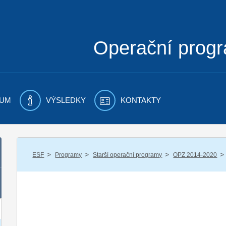
Operační prog
UM
VÝSLEDKY
KONTAKTY
/
/
/
/
ESF
Programy
Starší operační programy
OPZ 2014-2020