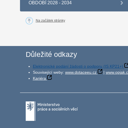
OBDOBÍ 2028 - 2034
Na začátek stránky
Důležité odkazy
Elektronické podání žádosti o podporu (IS KP21+)
Související weby:
www.dotaceeu.cz
|
www.opjak.c
Kariéra