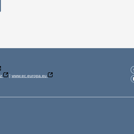
z
|
www.ec.europa.eu