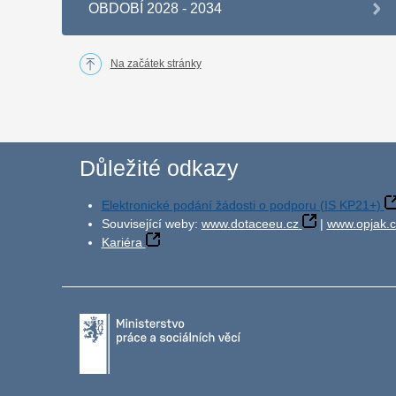
OBDOBÍ 2028 - 2034
Na začátek stránky
Důležité odkazy
Elektronické podání žádosti o podporu (IS KP21+)
Související weby:
www.dotaceeu.cz
|
www.opjak.c
Kariéra