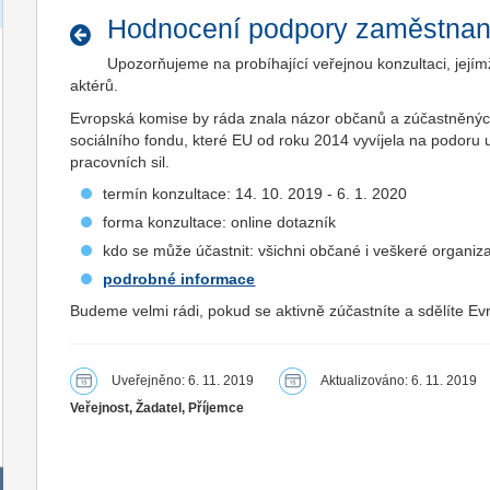
Hodnocení podpory zaměstnano
Upozorňujeme na probíhající veřejnou konzultaci, jejím
aktérů.
Evropská komise by ráda znala názor občanů a zúčastněnýc
sociálního fondu, které EU od roku 2014 vyvíjela na podoru u
pracovních sil.
termín konzultace: 14. 10. 2019 - 6. 1. 2020
forma konzultace: online dotazník
kdo se může účastnit: všichni občané i veškeré organiz
podrobné informace
Budeme velmi rádi, pokud se aktivně zúčastníte a sdělíte Ev
Uveřejněno: 6. 11. 2019
Aktualizováno: 6. 11. 2019
Veřejnost, Žadatel, Příjemce