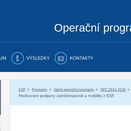
Operační prog
UM
VÝSLEDKY
KONTAKTY
/
/
/
/
ESF
Programy
Starší operační programy
OPZ 2014-2020
Hodnocení podpory zaměstnanosti a mobility z ESF