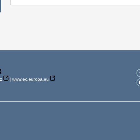
z
|
www.ec.europa.eu