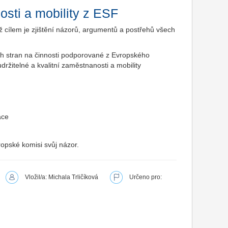
sti a mobility z ESF
ž cílem je zjištění názorů, argumentů a postřehů všech
h stran na činnosti podporované z Evropského
držitelné a kvalitní zaměstnanosti a mobility
ace
ropské komisi svůj názor.
Vložil/a: Michala Trličíková
Určeno pro: