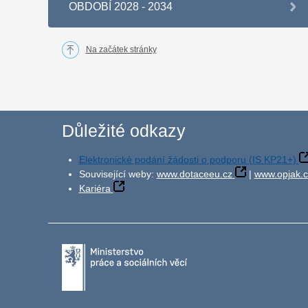
OBDOBÍ 2028 - 2034
Na začátek stránky
Důležité odkazy
Elektronické podání žádosti o podporu (IS KP21+)
Související weby:
www.dotaceeu.cz
|
www.opjak.c
Kariéra