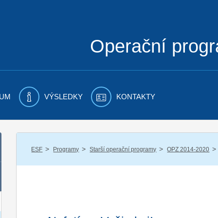
Operační prog
UM
VÝSLEDKY
KONTAKTY
/
/
/
/
ESF
Programy
Starší operační programy
OPZ 2014-2020