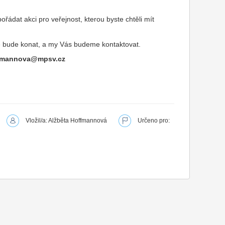
řádat akci pro veřejnost, kterou byste chtěli mít
 se bude konat, a my Vás budeme kontaktovat.
ffmannova@mpsv.cz
Vložil/a: Alžběta Hoffmannová
Určeno pro: