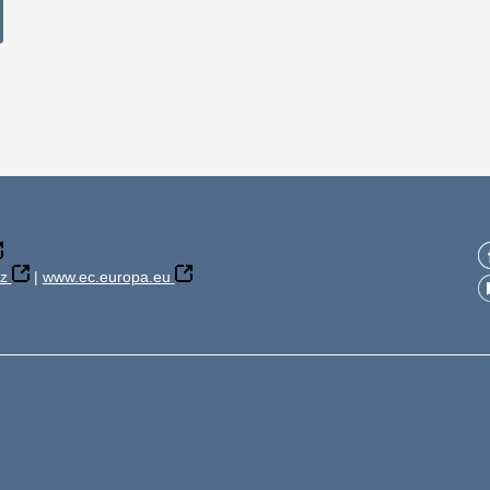
z
|
www.ec.europa.eu