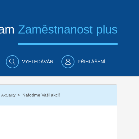
ram
Zaměstnanost plus
VYHLEDÁVÁNÍ
PŘIHLÁŠENÍ
/
Nafotíme Vaši akci!
Aktuality