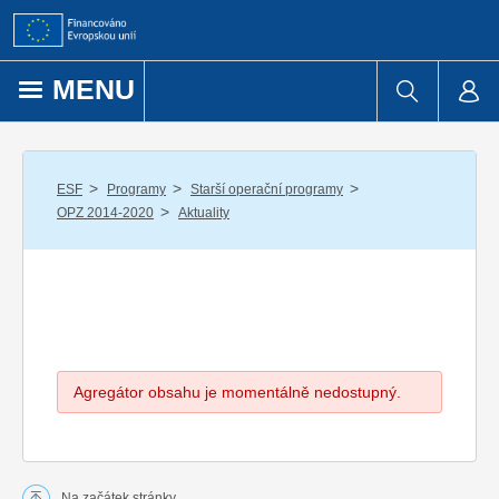
Přejít k obsahu
MENU
/
/
/
ESF
Programy
Starší operační programy
/
OPZ 2014-2020
Aktuality
Agregátor obsahu je momentálně nedostupný.
Na začátek stránky