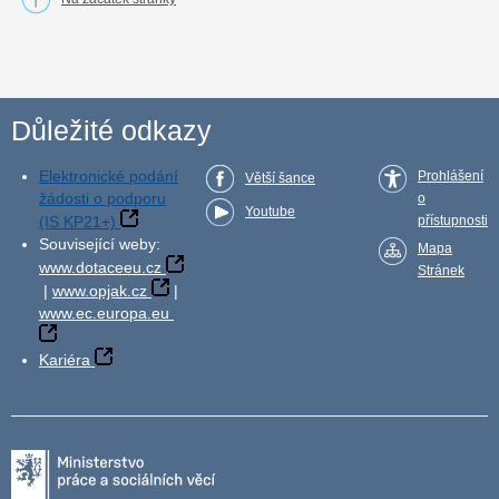
Důležité odkazy
Elektronické podání
Prohlášení
Větší šance
žádosti o podporu
o
Youtube
(IS KP21+)
přístupnosti
Související weby:
Mapa
www.dotaceeu.cz
Stránek
|
www.opjak.cz
|
www.ec.europa.eu
Kariéra