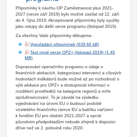
Připomínky k návrhu OP Zaměstnanost plus 2021-
2027 (verze září 2019) bylo možné zasílat od 12. září
do 4. října 2019. Akceptované připomínky byly využity
jako vstupy do další verze programu (listopad 2019).
Za všechny Vaše připomínky děkujeme.
Vypořádání připomínek
Text nové verze OPZ+ (listopad 2019)
Dopracování operačního programu o údaje o
finančních alokacích, kategorizaci intervencí a cílových
hodnotách indikátorů bude možné až po rozhodnutí o
výši alokace pro OPZ+ a dostupnosti informací o
rozdělení prostředků na kategorie regionů a míře
spolufinancování. To je závislé na výsledku
vyjednávání na úrovni EU o budoucí podobě
víceletého finančního rámce EU a balíčku nařízení
k fondům EU pro období 2021-2027 a oproti
původním předpokladům nebude zřejmě k dispozici
dříve než ve 2. polovině roku 2020.