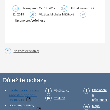
Uveřejněno: 29. 11. 2019
Aktualizováno: 29.
11. 2019
Vložil/a: Michala Trličíková
Určeno pro:
Veřejnost
Na začátek stránky
Důležité odkazy
Elektronické podání
Prohlášení
Větší šance
žádosti o podporu
o
Youtube
(IS KP21+)
přístupnosti
Související weby:
Mapa