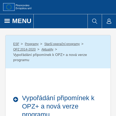
Přejít k obsahu
MENU
/
/
/
ESF
Programy
Starší operační programy
/
/
OPZ 2014-2020
Aktuality
Vypořádání připomínek k OPZ+ a nová verze
programu
Vypořádání připomínek k
OPZ+ a nová verze
programu