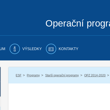
Operační prog
UM
VÝSLEDKY
KONTAKTY
/
/
/
/
ESF
Programy
Starší operační programy
OPZ 2014-2020