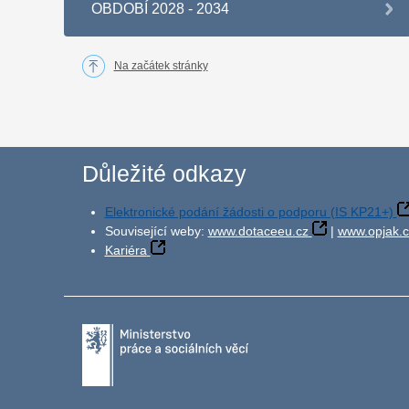
OBDOBÍ 2028 - 2034
Na začátek stránky
Důležité odkazy
Elektronické podání žádosti o podporu (IS KP21+)
Související weby:
www.dotaceeu.cz
|
www.opjak.c
Kariéra