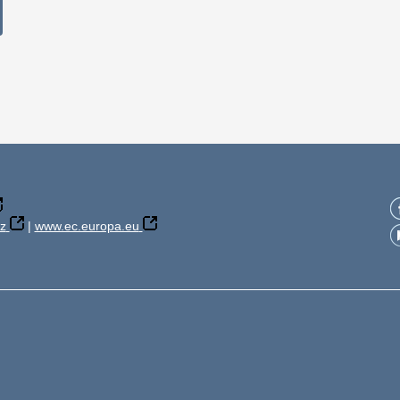
z
|
www.ec.europa.eu