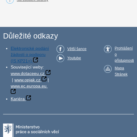
Důležité odkazy
Elektronické podání
Prohlášení
Větší šance
žádosti o podporu
o
Youtube
(IS KP21+)
přístupnosti
Související weby:
Mapa
www.dotaceeu.cz
Stránek
|
www.opjak.cz
|
www.ec.europa.eu
Kariéra