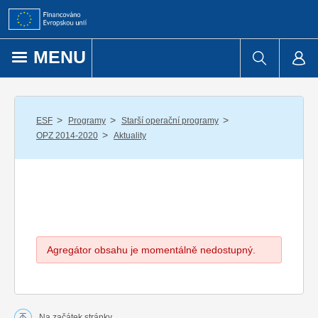
Přejít k obsahu
MENU
/
/
/
ESF
Programy
Starší operační programy
/
OPZ 2014-2020
Aktuality
Agregátor obsahu je momentálně nedostupný.
Na začátek stránky