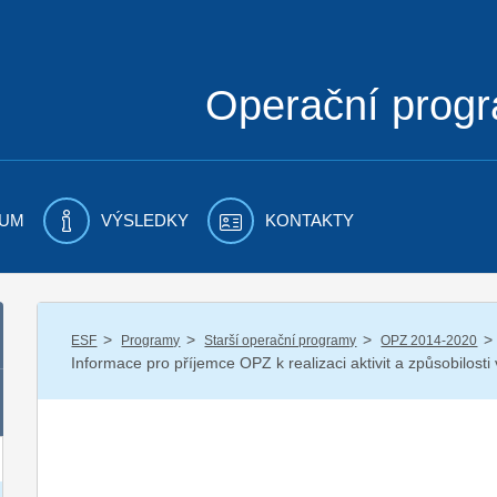
Operační prog
UM
VÝSLEDKY
KONTAKTY
/
/
/
/
ESF
Programy
Starší operační programy
OPZ 2014-2020
Informace pro příjemce OPZ k realizaci aktivit a způsobilost