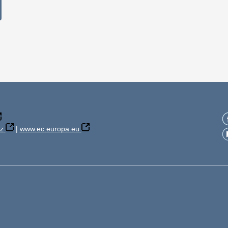
z
|
www.ec.europa.eu