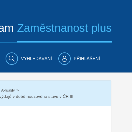
ram
Zaměstnanost plus
VYHLEDÁVÁNÍ
PŘIHLÁŠENÍ
/
Aktuality
i výdajů v době nouzového stavu v ČR III.