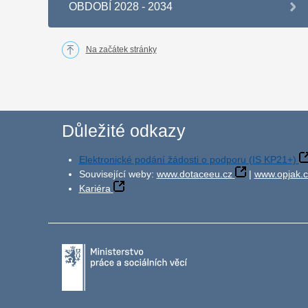
OBDOBÍ 2028 - 2034
Na začátek stránky
Důležité odkazy
Elektronické podání žádosti o podporu (IS KP21+)
Související weby:
www.dotaceeu.cz
|
www.opjak.c
Kariéra