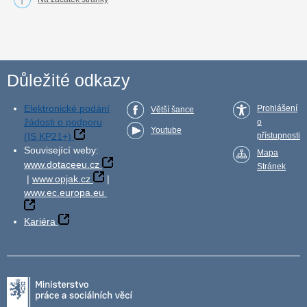
Důležité odkazy
Elektronické podání
Prohlášení
Větší šance
žádosti o podporu
o
Youtube
(IS KP21+)
přístupnosti
Související weby:
Mapa
www.dotaceeu.cz
Stránek
|
www.opjak.cz
|
www.ec.europa.eu
Kariéra