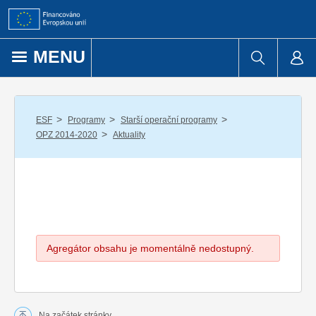
Přejít k obsahu
MENU
/
/
/
ESF
Programy
Starší operační programy
/
OPZ 2014-2020
Aktuality
Agregátor obsahu je momentálně nedostupný.
Na začátek stránky