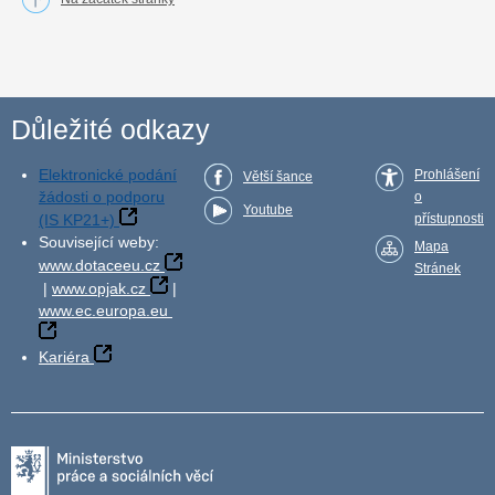
Důležité odkazy
Elektronické podání
Prohlášení
Větší šance
žádosti o podporu
o
Youtube
(IS KP21+)
přístupnosti
Související weby:
Mapa
www.dotaceeu.cz
Stránek
|
www.opjak.cz
|
www.ec.europa.eu
Kariéra