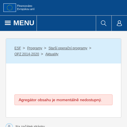
Přejít k obsahu
MENU
/
/
/
ESF
Programy
Starší operační programy
/
OPZ 2014-2020
Aktuality
Agregátor obsahu je momentálně nedostupný.
Na začátek stránky