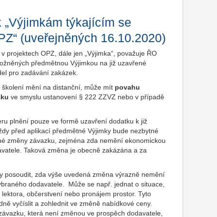
 „Výjimkám týkajícím se
 OPZ“ (uveřejněných 16.10.2020)
it v projektech OPZ, dále jen „Výjimka“, považuje ŘO
ožněných předmětnou Výjimkou na již uzavřené
del pro zadávání zakázek.
 školení mění na distanční, může mít
povahu
zku
ve smyslu ustanovení § 222 ZZVZ nebo v případě
ru plnění pouze ve formě uzavření dodatku k již
ždy před aplikací předmětné Výjimky bude nezbytné
tné změny závazku, zejména zda nemění ekonomickou
vatele. Taková změna je obecně zakázána a za
imky posoudit, zda výše uvedená změna výrazně nemění
raného dodavatele. Může se např. jednat o situace,
lektora, občerstvení nebo pronájem prostor. Tyto
dně vyčíslit a zohlednit ve změně nabídkové ceny.
závazku, která není změnou ve prospěch dodavatele,