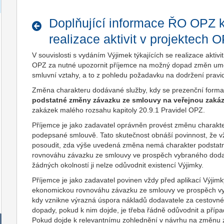
Doplňující informace ŘO OPZ k
realizace aktivit v projektech
V souvislosti s vydáním Výjimek týkajících se realizace aktiv
OPZ za nutné upozornit příjemce na možný dopad změn um
smluvní vztahy, a to z pohledu požadavku na dodržení pravi
Změna charakteru dodávané služby, kdy se prezenční forma
podstatné změny závazku ze smlouvy na veřejnou zaká
zakázek malého rozsahu kapitoly 20.9.1 Pravidel OPZ.
Příjemce je jako zadavatel oprávněn provést změnu charakte
podepsané smlouvě. Tato skutečnost obnáší povinnost, že v
posoudit, zda výše uvedená změna nemá charakter podsta
rovnováhu závazku ze smlouvy ve prospěch vybraného doda
žádných okolností ji nelze odůvodnit existencí Výjimky.
Příjemce je jako zadavatel povinen vždy před aplikací Výj
ekonomickou rovnováhu závazku ze smlouvy ve prospěch vyb
kdy vznikne výrazná úspora nákladů dodavatele za cestovné 
dopady, pokud k nim dojde, je třeba řádně odůvodnit a přípa
Pokud dojde k relevantnímu zohlednění v návrhu na změnu 