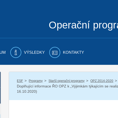
Operační prog
UM
VÝSLEDKY
KONTAKTY
/
/
/
/
ESF
Programy
Starší operační programy
OPZ 2014-2020
Doplňující informace ŘO OPZ k „Výjimkám týkajícím se realiz
16.10.2020)