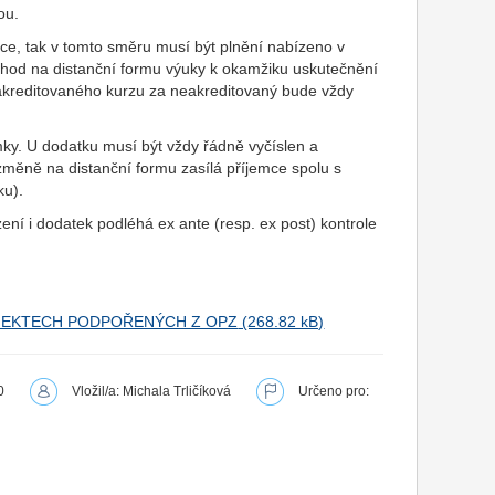
ou.
ce, tak v tomto směru musí být plnění nabízeno v
chod na distanční formu výuky k okamžiku uskutečnění
akreditovaného kurzu za neakreditovaný bude vždy
ky. U dodatku musí být vždy řádně vyčíslen a
ěně na distanční formu zasílá příjemce spolu s
ku).
ní i dodatek podléhá ex ante (resp. ex post) kontrole
ROJEKTECH PODPOŘENÝCH Z OPZ
0
Vložil/a: Michala Trličíková
Určeno pro: