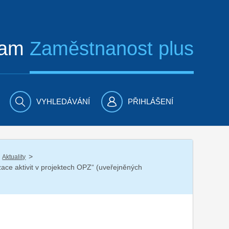
ram
Zaměstnanost plus
VYHLEDÁVÁNÍ
PŘIHLÁŠENÍ
/
Aktuality
ace aktivit v projektech OPZ“ (uveřejněných