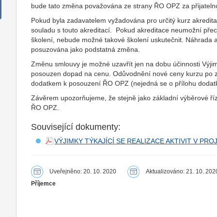
bude tato změna považována ze strany ŘO OPZ za přijateln
Pokud byla zadavatelem vyžadována pro určitý kurz akredita
souladu s touto akreditací. Pokud akreditace neumožní pře
školení, nebude možné takové školení uskutečnit. Náhrada 
posuzována jako podstatná změna.
Změnu smlouvy je možné uzavřít jen na dobu účinnosti Výjim
posouzen dopad na cenu. Odůvodnění nové ceny kurzu po zm
dodatkem k posouzení ŘO OPZ (nejedná se o přílohu dodat
Závěrem upozorňujeme, že stejně jako základní výběrové říze
ŘO OPZ.
Související dokumenty:
VÝJIMKY TÝKAJÍCÍ SE REALIZACE AKTIVIT V P
Uveřejněno: 20. 10. 2020
Aktualizováno: 21. 10. 202
Příjemce