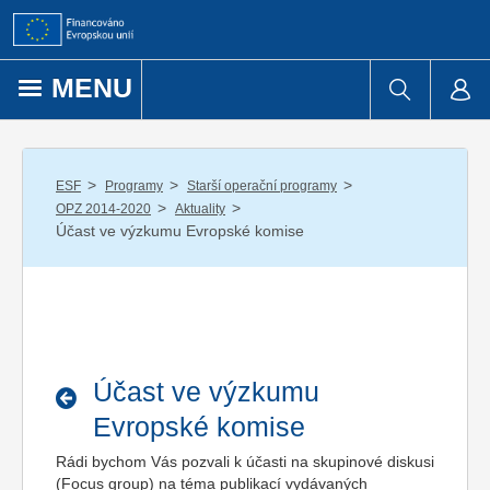
Přejít k obsahu
MENU
/
/
/
ESF
Programy
Starší operační programy
/
/
OPZ 2014-2020
Aktuality
Účast ve výzkumu Evropské komise
Účast ve výzkumu
Evropské komise
Rádi bychom Vás pozvali k účasti na skupinové diskusi
(Focus group) na téma publikací vydávaných