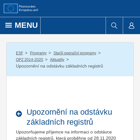
Přejít k obsahu
MENU
/
/
/
ESF
Programy
Starší operační programy
/
/
OPZ 2014-2020
Aktuality
Upozornění na odstávku základních registrů
Upozornění na odstávku
základních registrů
Upozorňujeme příjemce na informaci o odstávce
základních registrů, která proběhne od 28.11.2020