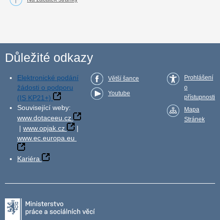
Důležité odkazy
Elektronické podání
Prohlášení
Větší šance
žádosti o podporu
o
Youtube
(IS KP21+)
přístupnosti
Související weby:
Mapa
www.dotaceeu.cz
Stránek
|
www.opjak.cz
|
www.ec.europa.eu
Kariéra