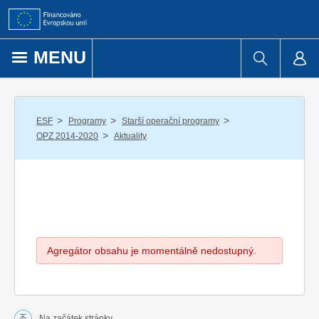
Přejít k obsahu
MENU
/
/
/
ESF
Programy
Starší operační programy
/
OPZ 2014-2020
Aktuality
Agregátor obsahu je momentálně nedostupný.
Na začátek stránky