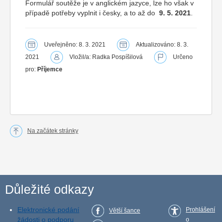
Formulář soutěže je v anglickém jazyce, lze ho však v
případě potřeby vyplnit i česky, a to až do
9. 5. 2021
.
Uveřejněno: 8. 3. 2021
Aktualizováno: 8. 3.
2021
Vložil/a: Radka Pospíšilová
Určeno
pro:
Příjemce
Na začátek stránky
Důležité odkazy
Elektronické podání
Prohlášení
Větší šance
žádosti o podporu
o