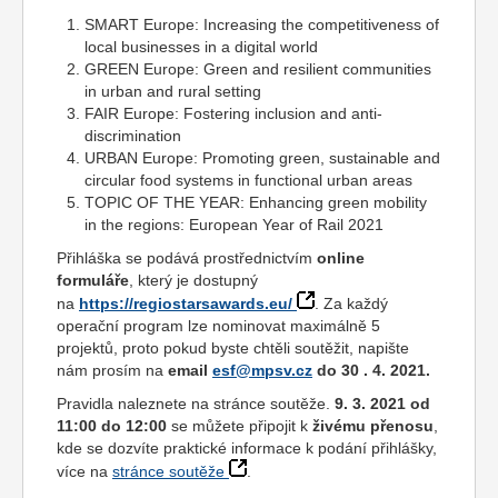
SMART Europe: Increasing the competitiveness of
local businesses in a digital world
GREEN Europe: Green and resilient communities
in urban and rural setting
FAIR Europe: Fostering inclusion and anti-
discrimination
URBAN Europe: Promoting green, sustainable and
circular food systems in functional urban areas
TOPIC OF THE YEAR: Enhancing green mobility
in the regions: European Year of Rail 2021
Přihláška se podává prostřednictvím
online
formuláře
, který je dostupný
na
https://regiostarsawards.eu/
. Za každý
operační program lze nominovat maximálně 5
projektů, proto pokud byste chtěli soutěžit, napište
nám prosím na
email
esf@mpsv.cz
do 30 . 4. 2021.
Pravidla naleznete na stránce soutěže.
9. 3. 2021 od
11:00 do 12:00
se můžete připojit k
živému přenosu
,
kde se dozvíte praktické informace k podání přihlášky,
více na
stránce soutěže
.