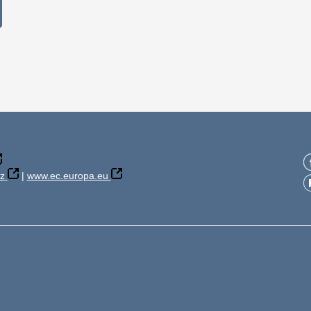
z
|
www.ec.europa.eu