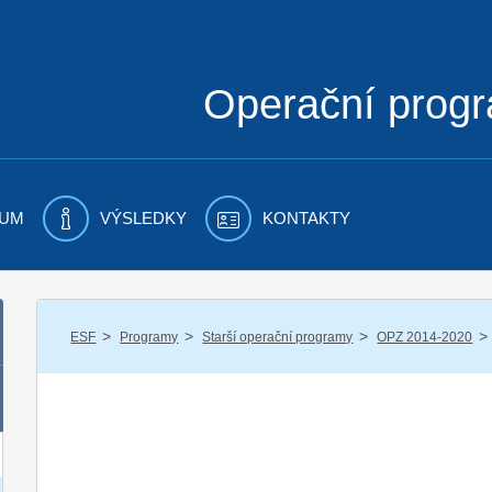
Operační prog
UM
VÝSLEDKY
KONTAKTY
/
/
/
/
ESF
Programy
Starší operační programy
OPZ 2014-2020