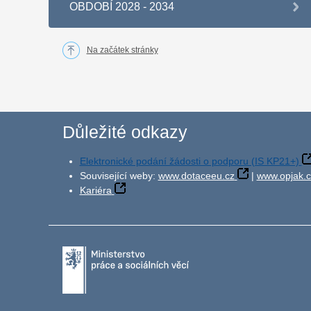
OBDOBÍ 2028 - 2034
Na začátek stránky
Důležité odkazy
Elektronické podání žádosti o podporu (IS KP21+)
Související weby:
www.dotaceeu.cz
|
www.opjak.c
Kariéra