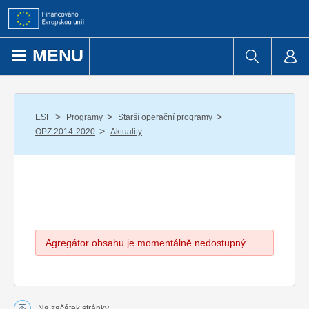
Přejít k obsahu
MENU
/
/
/
ESF
Programy
Starší operační programy
/
OPZ 2014-2020
Aktuality
Agregátor obsahu je momentálně nedostupný.
Na začátek stránky