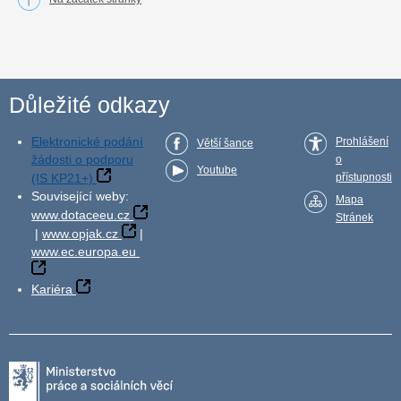
Důležité odkazy
Elektronické podání
Prohlášení
Větší šance
žádosti o podporu
o
Youtube
(IS KP21+)
přístupnosti
Související weby:
Mapa
www.dotaceeu.cz
Stránek
|
www.opjak.cz
|
www.ec.europa.eu
Kariéra