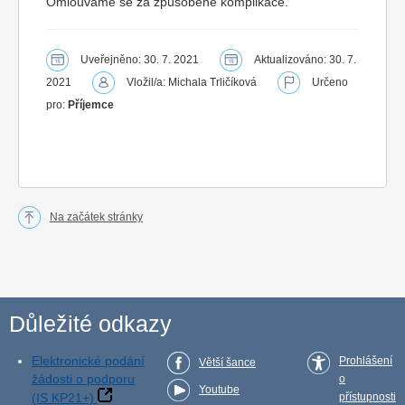
Omlouváme se za způsobené komplikace.
Uveřejněno: 30. 7. 2021
Aktualizováno: 30. 7.
2021
Vložil/a: Michala Trličíková
Určeno
pro:
Příjemce
Na začátek stránky
Důležité odkazy
Elektronické podání
Prohlášení
Větší šance
žádosti o podporu
o
Youtube
(IS KP21+)
přístupnosti