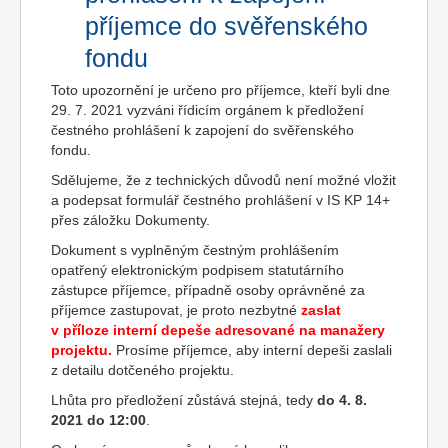
příjemce do svěřenského
fondu
Toto upozornění je určeno pro příjemce, kteří byli dne
29. 7. 2021 vyzváni řídicím orgánem k předložení
čestného prohlášení k zapojení do svěřenského
fondu.
Sdělujeme, že z technických důvodů není možné vložit
a podepsat formulář čestného prohlášení v IS KP 14+
přes záložku Dokumenty.
Dokument s vyplněným čestným prohlášením
opatřený elektronickým podpisem statutárního
zástupce příjemce, případně osoby oprávněné za
příjemce zastupovat, je proto nezbytné
zaslat
v příloze interní depeše adresované na manažery
projektu.
Prosíme příjemce, aby interní depeši zaslali
z detailu dotčeného projektu.
Lhůta pro předložení zůstává stejná, tedy
do 4. 8.
2021 do 12:00
.