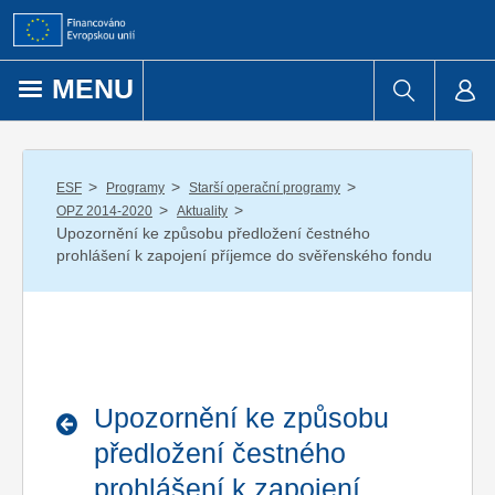
Přejít k obsahu
MENU
/
/
/
ESF
Programy
Starší operační programy
/
/
OPZ 2014-2020
Aktuality
Upozornění ke způsobu předložení čestného
prohlášení k zapojení příjemce do svěřenského fondu
Upozornění ke způsobu
předložení čestného
prohlášení k zapojení