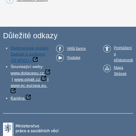
Důležité odkazy
Elektronické podání
Prohlášení
Větší šance
žádosti o podporu
o
Youtube
(IS KP21+)
přístupnosti
Související weby:
Mapa
www.dotaceeu.cz
Stránek
|
www.opjak.cz
|
www.ec.europa.eu
Kariéra