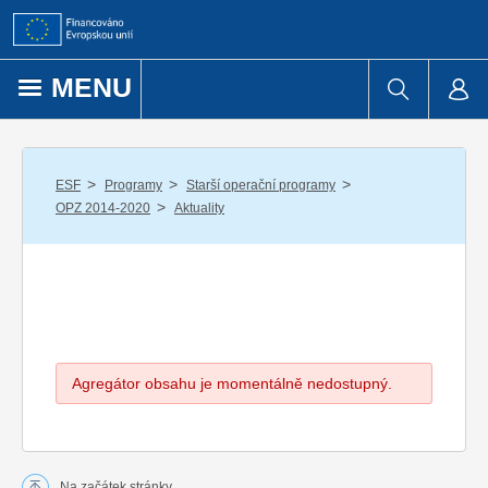
Přejít k obsahu
MENU
/
/
/
ESF
Programy
Starší operační programy
/
OPZ 2014-2020
Aktuality
Agregátor obsahu je momentálně nedostupný.
Na začátek stránky