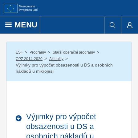
Přejít k obsahu
MENU
/
/
/
ESF
Programy
Starší operační programy
/
/
OPZ 2014-2020
Aktuality
Výjimky pro výpočet obsazenosti u DS a osobních
nákladů u mikrojeslí
Výjimky pro výpočet
obsazenosti u DS a
osobních nákladů u