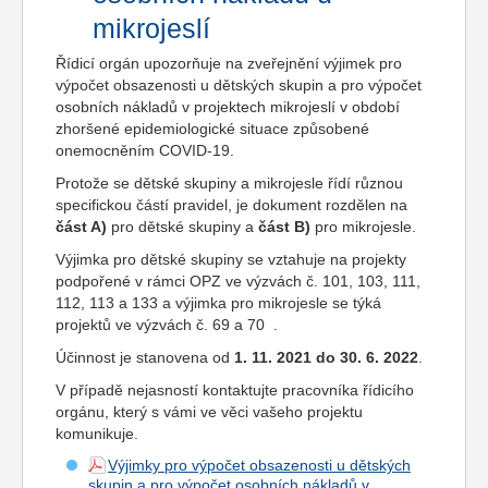
mikrojeslí
Řídicí orgán upozorňuje na zveřejnění výjimek pro
výpočet obsazenosti u dětských skupin a pro výpočet
osobních nákladů v projektech mikrojeslí v období
zhoršené epidemiologické situace způsobené
onemocněním COVID-19.
Protože se dětské skupiny a mikrojesle řídí různou
specifickou částí pravidel, je dokument rozdělen na
část A)
pro dětské skupiny a
část B)
pro mikrojesle.
Výjimka pro dětské skupiny se vztahuje na projekty
podpořené v rámci OPZ ve výzvách č. 101, 103, 111,
112, 113 a 133 a výjimka pro mikrojesle se týká
projektů ve výzvách č. 69 a 70 .
Účinnost je stanovena od
1. 11. 2021 do 30. 6. 2022
.
V případě nejasností kontaktujte pracovníka řídicího
orgánu, který s vámi ve věci vašeho projektu
komunikuje.
Výjimky pro výpočet obsazenosti u dětských
skupin a pro výpočet osobních nákladů v