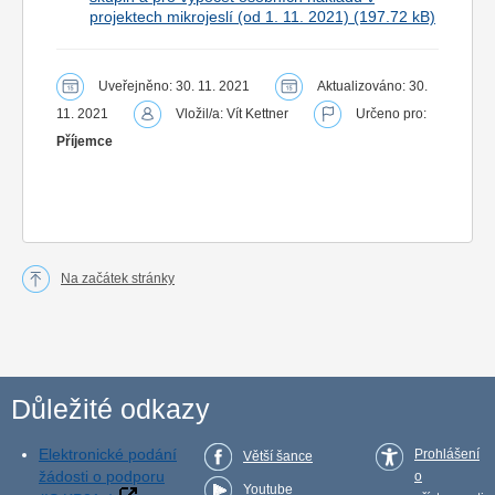
projektech mikrojeslí (od 1. 11. 2021)
Uveřejněno: 30. 11. 2021
Aktualizováno: 30.
11. 2021
Vložil/a: Vít Kettner
Určeno pro:
Příjemce
Na začátek stránky
Důležité odkazy
Elektronické podání
Prohlášení
Větší šance
žádosti o podporu
o
Youtube