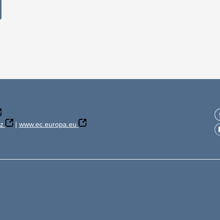
z
|
www.ec.europa.eu