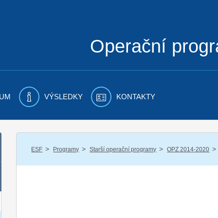
Operační prog
UM
VÝSLEDKY
KONTAKTY
/
/
/
/
ESF
Programy
Starší operační programy
OPZ 2014-2020