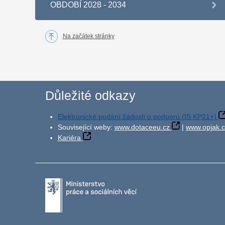
OBDOBÍ 2028 - 2034
Na začátek stránky
Důležité odkazy
Elektronické podání žádosti o podporu (IS KP21+)
Související weby:
www.dotaceeu.cz
|
www.opjak.c
Kariéra