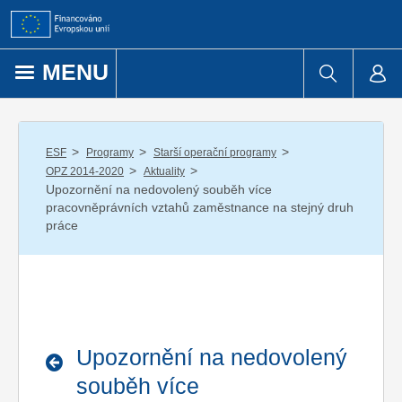
Přejít k obsahu
MENU
/
/
/
ESF
Programy
Starší operační programy
/
/
OPZ 2014-2020
Aktuality
Upozornění na nedovolený souběh více
pracovněprávních vztahů zaměstnance na stejný druh
práce
Upozornění na nedovolený
souběh více