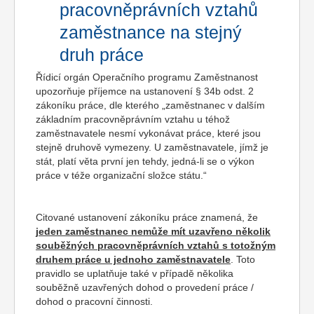
pracovněprávních vztahů
zaměstnance na stejný
druh práce
Řídicí orgán Operačního programu Zaměstnanost
upozorňuje příjemce na ustanovení § 34b odst. 2
zákoníku práce, dle kterého „zaměstnanec v dalším
základním pracovněprávním vztahu u téhož
zaměstnavatele nesmí vykonávat práce, které jsou
stejně druhově vymezeny. U zaměstnavatele, jímž je
stát, platí věta první jen tehdy, jedná-li se o výkon
práce v téže organizační složce státu.“
Citované ustanovení zákoníku práce znamená, že
jeden zaměstnanec nemůže mít uzavřeno několik
souběžných pracovněprávních vztahů s totožným
druhem práce u jednoho zaměstnavatele
. Toto
pravidlo se uplatňuje také v případě několika
souběžně uzavřených dohod o provedení práce /
dohod o pracovní činnosti.