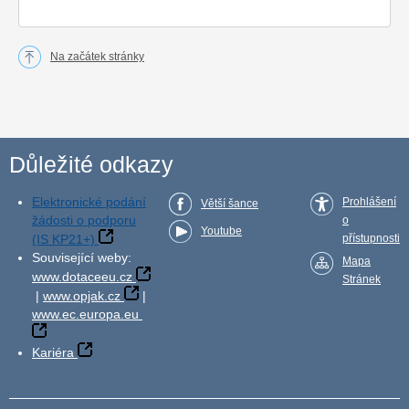
Na začátek stránky
Důležité odkazy
Elektronické podání
Prohlášení
Větší šance
žádosti o podporu
o
Youtube
(IS KP21+)
přístupnosti
Související weby:
Mapa
www.dotaceeu.cz
Stránek
|
www.opjak.cz
|
www.ec.europa.eu
Kariéra