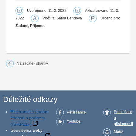
Uveřejněno: 11. 3. 2022
Aktualizováno: 11. 3.
2022
Vložil/a: Šárka Bendová
Určeno pro:
Žadatel, Příjemce
Na začátek stránky
Důležité odkazy
Elektronické podání
Prohlášení
Větší šance
žádosti o podporu
o
Youtube
(IS KP21+)
přístupnosti
Související weby:
Mapa