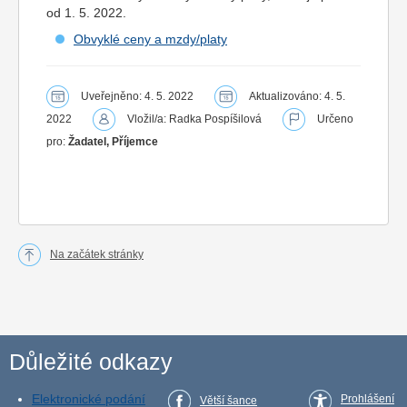
od 1. 5. 2022.
Obvyklé ceny a mzdy/platy
Uveřejněno: 4. 5. 2022
Aktualizováno: 4. 5.
2022
Vložil/a: Radka Pospíšilová
Určeno
pro:
Žadatel, Příjemce
Na začátek stránky
Důležité odkazy
Elektronické podání
Prohlášení
Větší šance