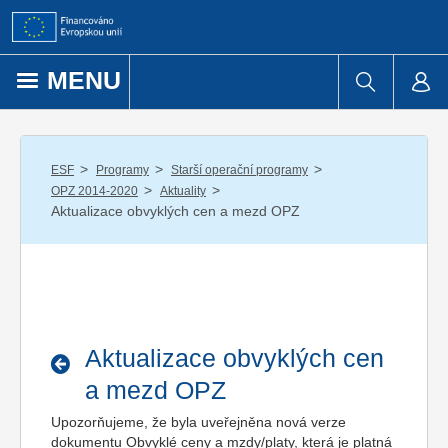
Přejít k obsahu
MENU
/
/
/
ESF
Programy
Starší operační programy
/
/
OPZ 2014-2020
Aktuality
Aktualizace obvyklých cen a mezd OPZ
Aktualizace obvyklých cen
a mezd OPZ
Upozorňujeme, že byla uveřejněna nová verze
dokumentu Obvyklé ceny a mzdy/platy, která je platná