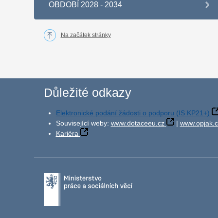
OBDOBÍ 2028 - 2034
Na začátek stránky
Důležité odkazy
Elektronické podání žádosti o podporu (IS KP21+)
Související weby:
www.dotaceeu.cz
|
www.opjak.c
Kariéra