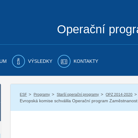
Operační prog
UM
VÝSLEDKY
KONTAKTY
/
/
/
/
ESF
Programy
Starší operační programy
OPZ 2014-2020
Evropská komise schválila Operační program Zaměstnanost