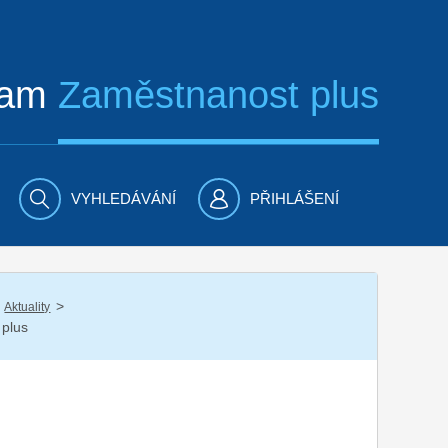
ram
Zaměstnanost plus
VYHLEDÁVÁNÍ
PŘIHLÁŠENÍ
/
Aktuality
 plus