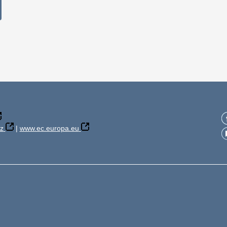
z
|
www.ec.europa.eu