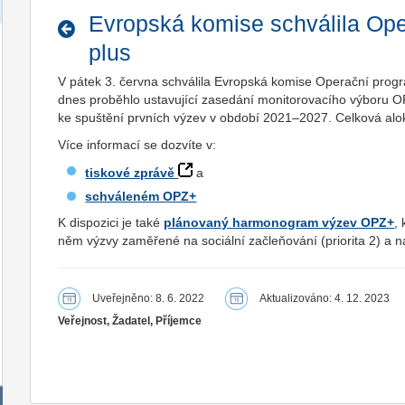
Evropská komise schválila Op
plus
V pátek 3. června schválila Evropská komise Operační prog
dnes proběhlo ustavující zasedání monitorovacího výboru O
ke spuštění prvních výzev v období 2021–2027. Celková alo
Více informací se dozvíte v:
tiskové zprávě
a
schváleném OPZ+
K dispozici je také
plánovaný harmonogram výzev OPZ+
,
něm výzvy zaměřené na sociální začleňování (priorita 2) a na
Uveřejněno: 8. 6. 2022
Aktualizováno: 4. 12. 2023
Veřejnost, Žadatel, Příjemce