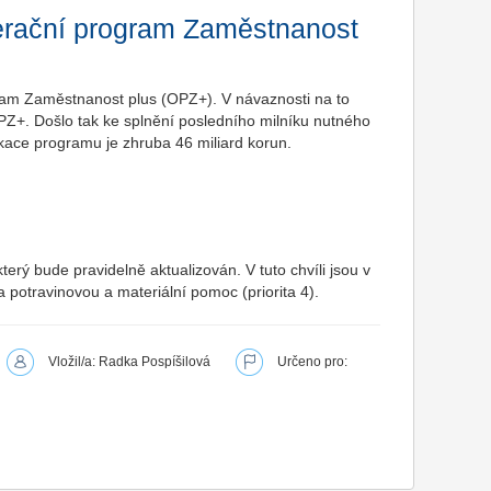
erační program Zaměstnanost
ram Zaměstnanost plus (OPZ+). V návaznosti na to
PZ+. Došlo tak ke splnění posledního milníku nutného
kace programu je zhruba 46 miliard korun.
 který bude pravidelně aktualizován. V tuto chvíli jsou v
 potravinovou a materiální pomoc (priorita 4).
Vložil/a: Radka Pospíšilová
Určeno pro: