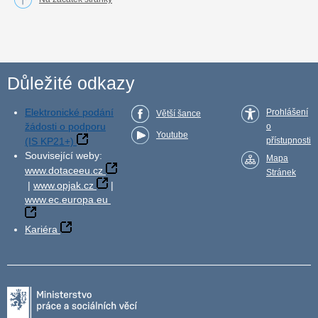
Důležité odkazy
Elektronické podání
Prohlášení
Větší šance
žádosti o podporu
o
Youtube
(IS KP21+)
přístupnosti
Související weby:
Mapa
www.dotaceeu.cz
Stránek
|
www.opjak.cz
|
www.ec.europa.eu
Kariéra