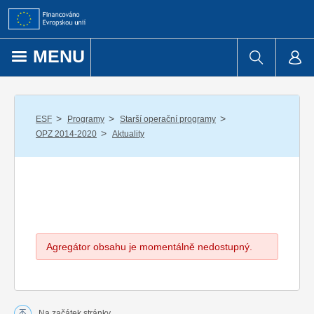
Přejít k obsahu
MENU
/
/
/
ESF
Programy
Starší operační programy
/
OPZ 2014-2020
Aktuality
Agregátor obsahu je momentálně nedostupný.
Na začátek stránky