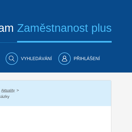
ram
Zaměstnanost plus
VYHLEDÁVÁNÍ
PŘIHLÁŠENÍ
/
Aktuality
kázky