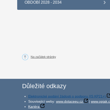
OBDOBÍ 2028 - 2034
Na začátek stránky
Důležité odkazy
Elektronické podání žádosti o podporu (IS KP21+)
Související weby:
www.dotaceeu.cz
|
www.opjak.c
Kariéra