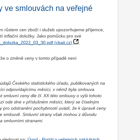
ky ve smlouvách na veřejné
jícím růstem cen zboží i služeb upozorňujeme příjemce,
tí inflační doložky. Jako pomůcku pro své
i_dolozka_2022_03_30.pdf (ckait.cz)
,
m, že o změně ceny v tomto případě není
 údajů Českého statistického úřadu, publikovaných na
íci odpovídajícímu měsíci, v němž byla smlouva
 smluvní ceny dle čl. XX této smlouvy o výši tohoto
zí ode dne v příslušném měsíci, který se číselným
 pro odstranění pochybností uvádí, že k úpravě ceny
 ke smlouvě. Smluvní strany však mohou z důvodu
ma smluvními stranami.
e sledovat na:
Úvod - Portál o veřejných zakázkách