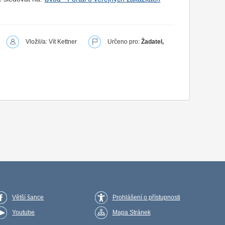
Vložil/a: Vít Kettner
Určeno pro:
Žadatel,
Větší šance
Prohlášení o přístupnosti
Youtube
Mapa Stránek