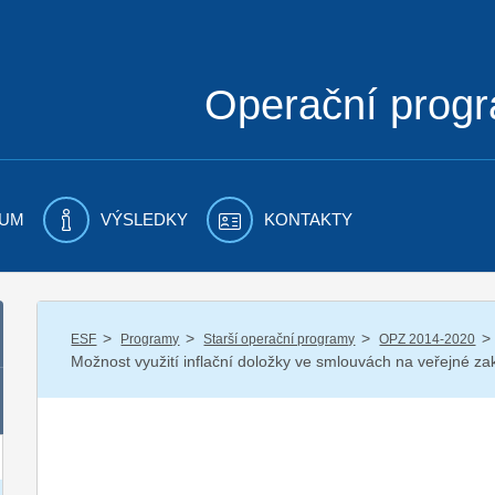
Operační prog
UM
VÝSLEDKY
KONTAKTY
/
/
/
/
ESF
Programy
Starší operační programy
OPZ 2014-2020
Možnost využití inflační doložky ve smlouvách na veřejné za