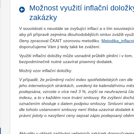
Možnost využití inflační dolož
zakázky
V souvislosti s neustále se zvyšující inflací a s tím souvise
aby při přípravě zejména dlouhodobějších smluv zvážili využi
členy zpracoval ČKAIT vzorovou metodiku:
Metodika_inflacn
doporučujeme Vám ji tedy také ke zvážení.
Využití inflační doložky může usnadnit průběh plnění i v to
bezpodmínečně nutné uzavírat písemný dodatek.
Možný vzor inflační doložky:
V případě, že průměrný roční index spotřebitelských cen dle
jeho internetových stránkách, uvedený ke kalendářnímu měs
podepsána, vzroste o více než 3 %, zvýší se neuhrazená část
indexu, a to v každém roce trvání smlouvy. Ke zvýšení dochá
označením shoduje s datem podpisu smlouvy. Smluvní strany
dle tohoto ustanovení smlouvy není třeba uzavírat dodatek
právní jistoty o navýšení ceny sepsat zápis podepsaný obě
Aktuality v oblasti zadávání veřejných zakázek doporučujem