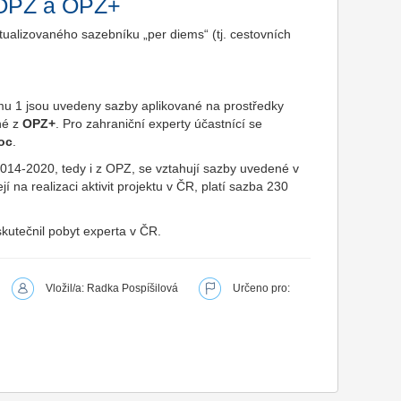
 OPZ a OPZ+
tualizovaného sazebníku „per diems“ (tj. cestovních
mu 1 jsou uvedeny sazby aplikované na prostředky
né z
OPZ+
. Pro zahraniční experty účastnící se
oc
.
14-2020, tedy i z OPZ, se vztahují sazby uvedené v
í na realizaci aktivit projektu v ČR, platí sazba 230
skutečnil pobyt experta v ČR.
Vložil/a: Radka Pospíšilová
Určeno pro: