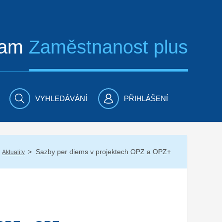
ram
Zaměstnanost plus
VYHLEDÁVÁNÍ
PŘIHLÁŠENÍ
/
Sazby per diems v projektech OPZ a OPZ+
Aktuality