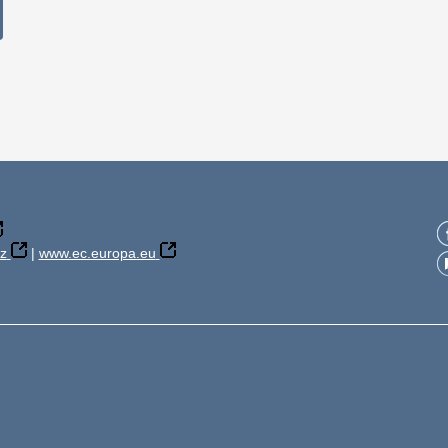
z
|
www.ec.europa.eu