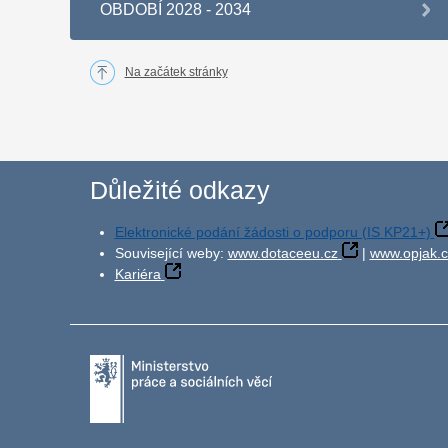
OBDOBÍ 2028 - 2034
Na začátek stránky
Důležité odkazy
Elektronické podání žádosti o podporu (IS KP21+)
Související weby:
www.dotaceeu.cz
|
www.opjak.c
Kariéra