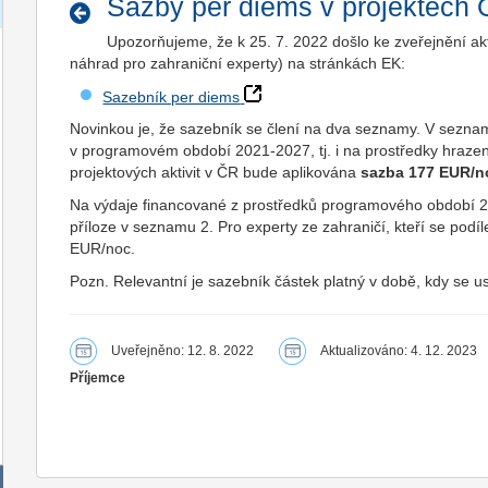
Sazby per diems v projektech
Upozorňujeme, že k 25. 7. 2022 došlo ke zveřejnění ak
náhrad pro zahraniční experty) na stránkách EK:
Sazebník per diems
Novinkou je, že sazebník se člení na dva seznamy. V sezna
v programovém období 2021-2027, tj. i na prostředky hraze
projektových aktivit v ČR bude aplikována
sazba 177 EUR/n
Na výdaje financované z prostředků programového období 20
příloze v seznamu 2. Pro experty ze zahraničí, kteří se podílej
EUR/noc.
Pozn. Relevantní je sazebník částek platný v době, kdy se u
Uveřejněno: 12. 8. 2022
Aktualizováno: 4. 12. 2023
Příjemce