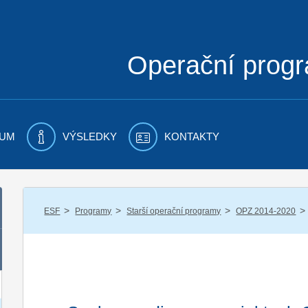
Operační prog
UM
VÝSLEDKY
KONTAKTY
/
/
/
/
ESF
Programy
Starší operační programy
OPZ 2014-2020