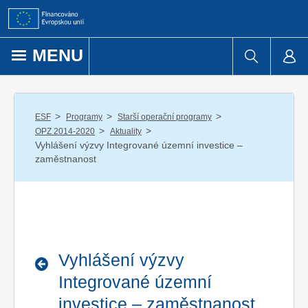
Přejít k obsahu
MENU
/
/
/
ESF
Programy
Starší operační programy
/
/
OPZ 2014-2020
Aktuality
Vyhlášení výzvy Integrované územní investice –
zaměstnanost
Vyhlášení výzvy
Integrované územní
investice – zaměstnanost