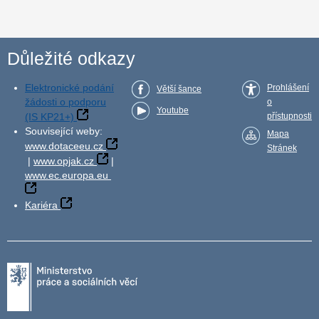
Důležité odkazy
Elektronické podání
Prohlášení
Větší šance
žádosti o podporu
o
Youtube
(IS KP21+)
přístupnosti
Související weby:
Mapa
www.dotaceeu.cz
Stránek
|
www.opjak.cz
|
www.ec.europa.eu
Kariéra