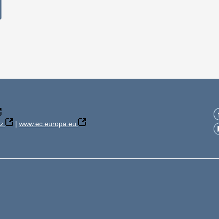
z
|
www.ec.europa.eu