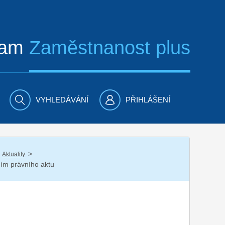
ram
Zaměstnanost plus
VYHLEDÁVÁNÍ
PŘIHLÁŠENÍ
/
Aktuality
ním právního aktu