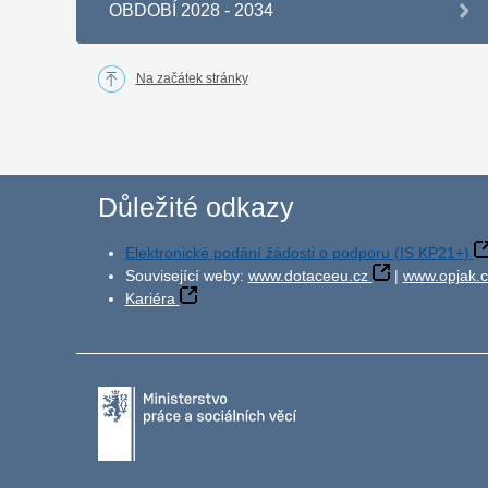
OBDOBÍ 2028 - 2034
Na začátek stránky
Důležité odkazy
Elektronické podání žádosti o podporu (IS KP21+)
Související weby:
www.dotaceeu.cz
|
www.opjak.c
Kariéra