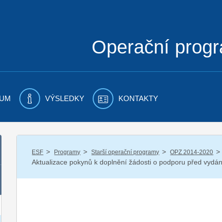
Operační prog
UM
VÝSLEDKY
KONTAKTY
/
/
/
/
ESF
Programy
Starší operační programy
OPZ 2014-2020
Aktualizace pokynů k doplnění žádosti o podporu před vydá