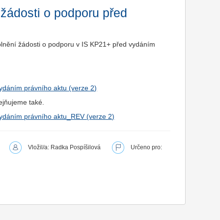
 žádosti o podporu před
plnění žádosti o podporu v IS KP21+ před vydáním
ydáním právního aktu (verze 2)
ejňujeme také.
vydáním právního aktu_REV (verze 2)
Vložil/a: Radka Pospíšilová
Určeno pro: