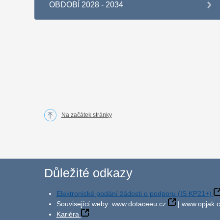
OBDOBÍ 2028 - 2034
Na začátek stránky
Důležité odkazy
Elektronické podání žádosti o podporu (IS KP21+)
Související weby:
www.dotaceeu.cz
|
www.opjak.c
Kariéra