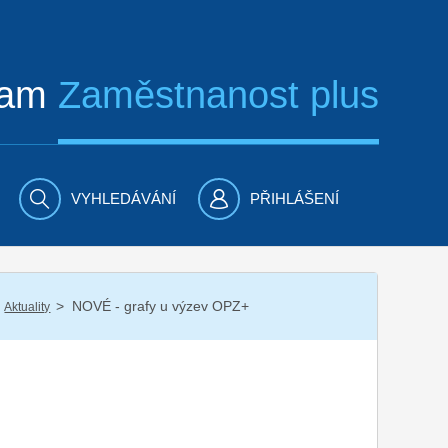
ram
Zaměstnanost plus
VYHLEDÁVÁNÍ
PŘIHLÁŠENÍ
/
NOVÉ - grafy u výzev OPZ+
Aktuality