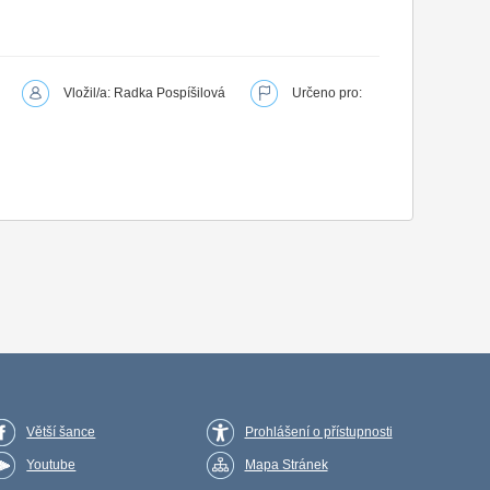
Vložil/a: Radka Pospíšilová
Určeno pro:
Větší šance
Prohlášení o přístupnosti
Youtube
Mapa Stránek