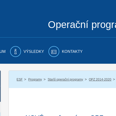
Operační prog
UM
VÝSLEDKY
KONTAKTY
/
/
/
/
ESF
Programy
Starší operační programy
OPZ 2014-2020