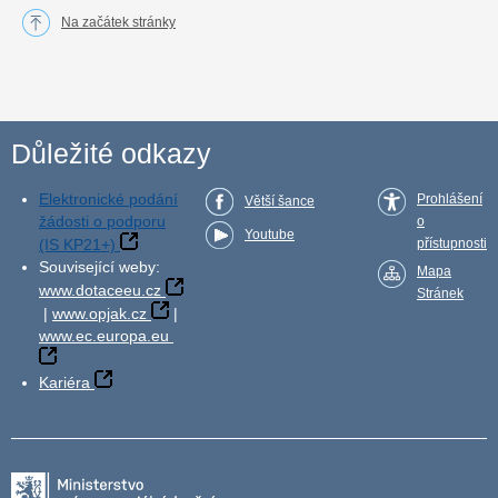
Na začátek stránky
Důležité odkazy
Elektronické podání
Prohlášení
Větší šance
žádosti o podporu
o
Youtube
(IS KP21+)
přístupnosti
Související weby:
Mapa
www.dotaceeu.cz
Stránek
|
www.opjak.cz
|
www.ec.europa.eu
Kariéra