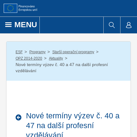
Přejít k obsahu
MENU
/
/
/
ESF
Programy
Starší operační programy
/
/
OPZ 2014-2020
Aktuality
Nové termíny výzev č. 40 a 47 na další profesní
vzdělávání
Nové termíny výzev č. 40 a
47 na další profesní
vzdělávání