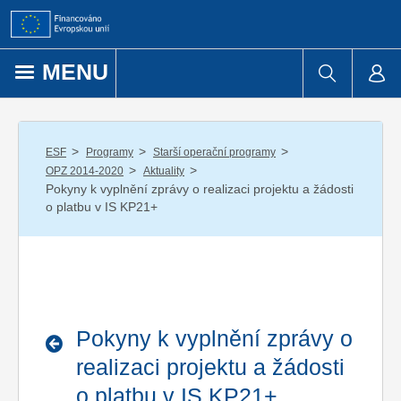
Přejít k obsahu
MENU
/
/
/
ESF
Programy
Starší operační programy
/
/
OPZ 2014-2020
Aktuality
Pokyny k vyplnění zprávy o realizaci projektu a žádosti
o platbu v IS KP21+
Pokyny k vyplnění zprávy o
realizaci projektu a žádosti
o platbu v IS KP21+