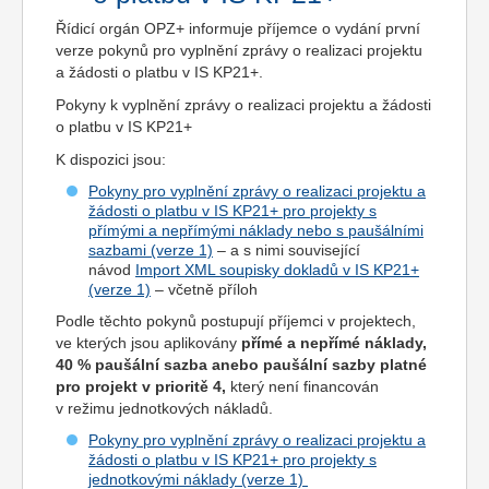
Řídicí orgán OPZ+ informuje příjemce o vydání první
verze pokynů pro vyplnění zprávy o realizaci projektu
a žádosti o platbu v IS KP21+.
Pokyny k vyplnění zprávy o realizaci projektu a žádosti
o platbu v IS KP21+
K dispozici jsou:
Pokyny pro vyplnění zprávy o realizaci projektu a
žádosti o platbu v IS KP21+ pro projekty s
přímými a nepřímými náklady nebo s paušálními
sazbami (verze 1)
– a s nimi související
návod
Import XML soupisky dokladů v IS KP21+
(verze 1)
– včetně příloh
Podle těchto pokynů postupují příjemci v projektech,
ve kterých jsou aplikovány
přímé a nepřímé náklady,
40 % paušální sazba anebo paušální sazby platné
pro projekt v prioritě 4,
který není financován
v režimu jednotkových nákladů.
Pokyny pro vyplnění zprávy o realizaci projektu a
žádosti o platbu v IS KP21+ pro projekty s
jednotkovými náklady (verze 1)